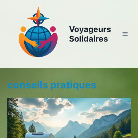
Aller
au
contenu
Voyageurs
Solidaires
conseils pratiques