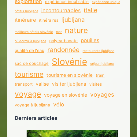
exploration
expérience inoubliable
expérience unique
italie
incontournables
hôtels ljubljana
ljubljana
itinéraire
itinéraires
nature
meilleurs hôtels slovénie
mer
pouilles
polycarbonate
où dormir à ljubljana
randonnée
qualité de l'eau
restaurants ljubljana
Slovénie
sac de couchage
séjour ljubljana
tourisme
tourisme en slovénie
train
valise
visiter ljubljana
transport
visites
voyage
voyages
voyage en slovénie
vélo
voyage à ljubljana
Derniers articles