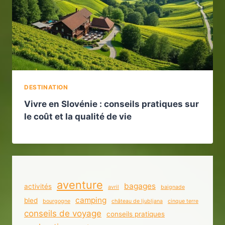
DESTINATION
Vivre en Slovénie : conseils pratiques sur
le coût et la qualité de vie
aventure
bagages
activités
avril
baignade
camping
bled
bourgogne
château de ljubljana
cinque terre
conseils de voyage
conseils pratiques