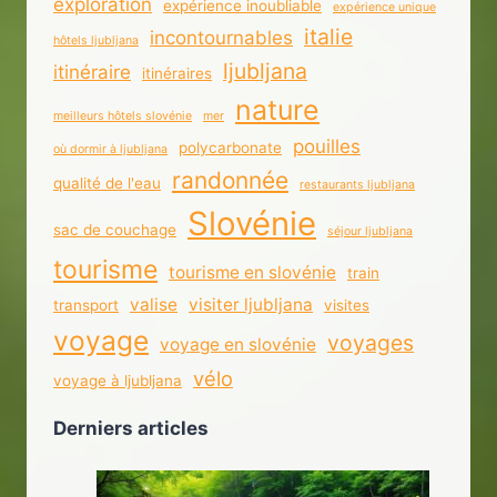
exploration
expérience inoubliable
expérience unique
italie
incontournables
hôtels ljubljana
ljubljana
itinéraire
itinéraires
nature
meilleurs hôtels slovénie
mer
pouilles
polycarbonate
où dormir à ljubljana
randonnée
qualité de l'eau
restaurants ljubljana
Slovénie
sac de couchage
séjour ljubljana
tourisme
tourisme en slovénie
train
valise
visiter ljubljana
transport
visites
voyage
voyages
voyage en slovénie
vélo
voyage à ljubljana
Derniers articles