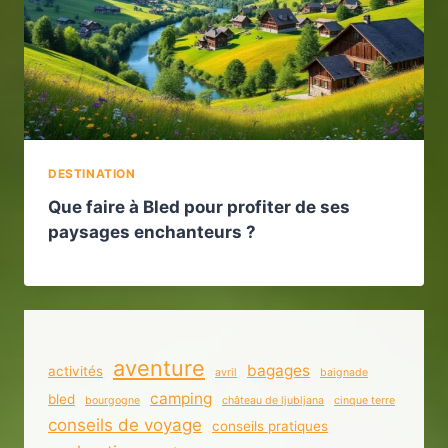
DESTINATION
Que faire à Bled pour profiter de ses
paysages enchanteurs ?
aventure
bagages
activités
avril
baignade
camping
bled
bourgogne
château de ljubljana
cinque terre
conseils de voyage
conseils pratiques