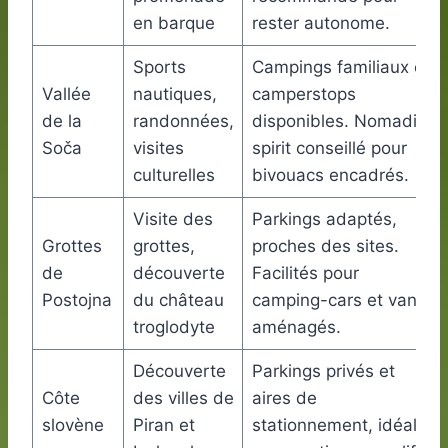
en barque
rester autonome.
Sports
Campings familiaux et
Vallée
nautiques,
camperstops
de la
randonnées,
disponibles. Nomadic
Soča
visites
spirit conseillé pour
culturelles
bivouacs encadrés.
Visite des
Parkings adaptés,
Grottes
grottes,
proches des sites.
de
découverte
Facilités pour
Postojna
du château
camping-cars et vans
troglodyte
aménagés.
Découverte
Parkings privés et
Côte
des villes de
aires de
slovène
Piran et
stationnement, idéal