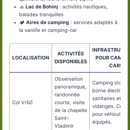
🚣
Lac de Bohinj
: activités nautiques,
balades tranquilles
🏕️
Aires de camping
: services adaptés à
la vanlife et camping-car
INFRASTRUCT
ACTIVITÉS
LOCALISATION
POUR CAMPI
DISPONIBLES
CARS
Observation
Camping stop a
panoramique,
borne électrique
randonnée
sanitaires et
Col Vršič
courte, visite
vidanges. Conse
de la chapelle
pour véhicules 
Saint-
équipés.
Vladimir