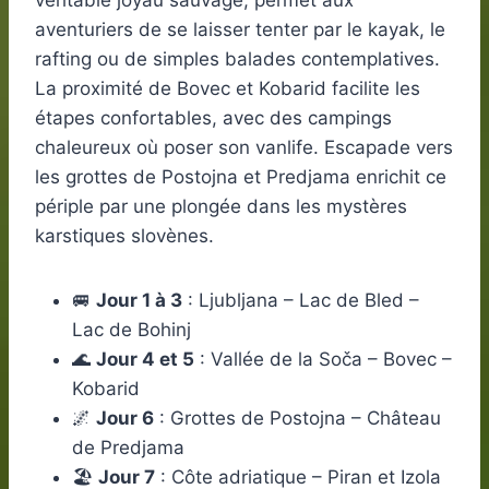
véritable joyau sauvage, permet aux
aventuriers de se laisser tenter par le kayak, le
rafting ou de simples balades contemplatives.
La proximité de Bovec et Kobarid facilite les
étapes confortables, avec des campings
chaleureux où poser son vanlife. Escapade vers
les grottes de Postojna et Predjama enrichit ce
périple par une plongée dans les mystères
karstiques slovènes.
🚐
Jour 1 à 3
: Ljubljana – Lac de Bled –
Lac de Bohinj
🌊
Jour 4 et 5
: Vallée de la Soča – Bovec –
Kobarid
🌌
Jour 6
: Grottes de Postojna – Château
de Predjama
🏖️
Jour 7
: Côte adriatique – Piran et Izola