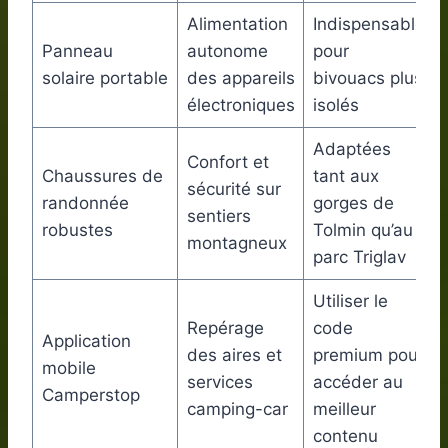
Alimentation
Indispensable
Panneau
autonome
pour
solaire portable
des appareils
bivouacs plus
électroniques
isolés
Adaptées
Confort et
Chaussures de
tant aux
sécurité sur
randonnée
gorges de
sentiers
robustes
Tolmin qu’au
montagneux
parc Triglav
Utiliser le
Repérage
code
Application
des aires et
premium pour
mobile
services
accéder au
Camperstop
camping-car
meilleur
contenu