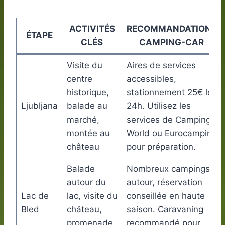
ACTIVITÉS
RECOMMANDATIONS
ÉTAPE
CLÉS
CAMPING-CAR
Visite du
Aires de services
centre
accessibles,
historique,
stationnement 25€ les
Ljubljana
balade au
24h. Utilisez les
marché,
services de Camping
montée au
World ou Eurocamping
château
pour préparation.
Balade
Nombreux campings
autour du
autour, réservation
Lac de
lac, visite du
conseillée en haute
Bled
château,
saison. Caravaning
promenade
recommandé pour