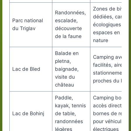
Zones de bivou
Randonnées,
dédiées, campi
Parc national
escalade,
écologiques et
du Triglav
découverte
espaces en plei
de la faune
nature
Balade en
Camping avec
pletna,
facilités, aires d
Lac de Bled
baignade,
stationnement
visite du
proches du lac
château
Paddle,
Camping boisé 
kayak, tennis
accès direct au 
Lac de Bohinj
de table,
bornes de rech
randonnées
pour véhicules
légères
électriques