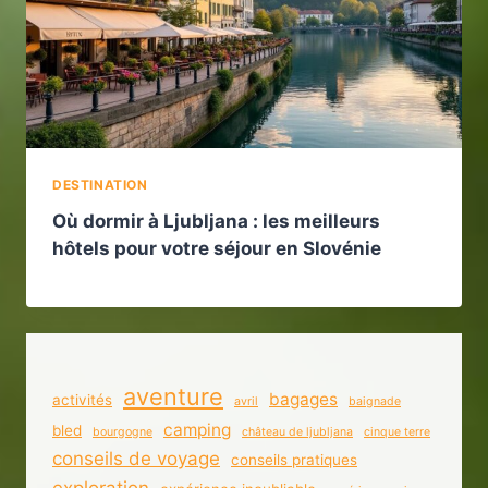
DESTINATION
Où dormir à Ljubljana : les meilleurs
hôtels pour votre séjour en Slovénie
aventure
bagages
activités
avril
baignade
camping
bled
bourgogne
château de ljubljana
cinque terre
conseils de voyage
conseils pratiques
exploration