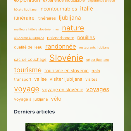
expérience inoubliable
expérience unique
italie
incontournables
hôtels ljubljana
ljubljana
itinéraire
itinéraires
nature
meilleurs hôtels slovénie
mer
pouilles
polycarbonate
où dormir à ljubljana
randonnée
qualité de l'eau
restaurants ljubljana
Slovénie
sac de couchage
séjour ljubljana
tourisme
tourisme en slovénie
train
valise
visiter ljubljana
transport
visites
voyage
voyages
voyage en slovénie
vélo
voyage à ljubljana
Derniers articles