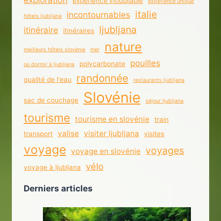
expérience inoubliable
expérience unique
italie
incontournables
hôtels ljubljana
ljubljana
itinéraire
itinéraires
nature
meilleurs hôtels slovénie
mer
pouilles
polycarbonate
où dormir à ljubljana
randonnée
qualité de l'eau
restaurants ljubljana
Slovénie
sac de couchage
séjour ljubljana
tourisme
tourisme en slovénie
train
valise
visiter ljubljana
transport
visites
voyage
voyages
voyage en slovénie
vélo
voyage à ljubljana
Derniers articles