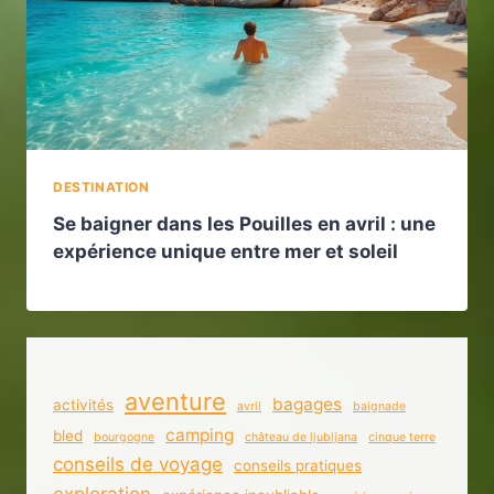
DESTINATION
Se baigner dans les Pouilles en avril : une
expérience unique entre mer et soleil
aventure
bagages
activités
avril
baignade
camping
bled
bourgogne
château de ljubljana
cinque terre
conseils de voyage
conseils pratiques
exploration