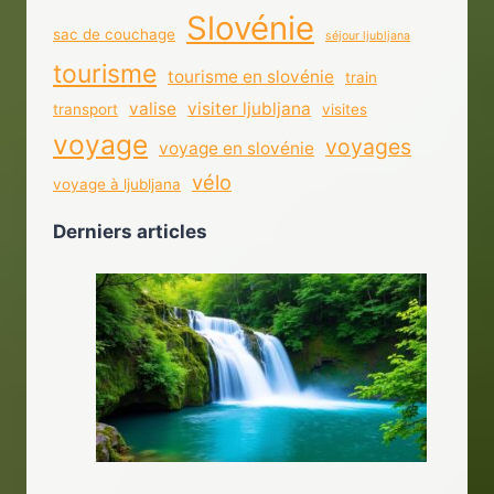
Slovénie
sac de couchage
séjour ljubljana
tourisme
tourisme en slovénie
train
valise
visiter ljubljana
transport
visites
voyage
voyages
voyage en slovénie
vélo
voyage à ljubljana
Derniers articles