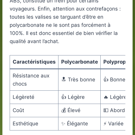
ABS, constitue un frein pour certains
voyageurs. Enfin, attention aux contrefaçons :
toutes les valises se targuant d’être en
polycarbonate ne le sont pas forcément à
100%. Il est donc essentiel de bien vérifier la
qualité avant l’achat.
Caractéristiques
Polycarbonate
Polypropylè
Résistance aux
🔝 Très bonne
👍 Bonne
chocs
Légèreté
👍 Légère
🔥 Légère
Coût
💰 Élevé
💵 Abordabl
Esthétique
✨ Élégante
⚡ Variée