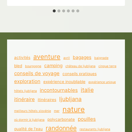
aventure
bagages
activités
avril
baignade
camping
bled
bourgogne
château de ljubljana
cinque terre
conseils de voyage
conseils pratiques
exploration
expérience inoubliable
expérience unique
italie
incontournables
hôtels ljubljana
ljubljana
itinéraire
itinéraires
nature
meilleurs hôtels slovénie
mer
pouilles
polycarbonate
où dormir à ljubljana
randonnée
qualité de l'eau
restaurants ljubljana