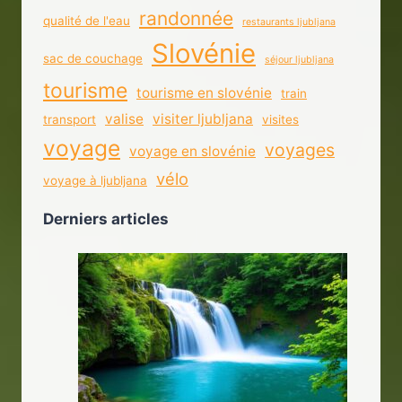
randonnée
qualité de l'eau
restaurants ljubljana
Slovénie
sac de couchage
séjour ljubljana
tourisme
tourisme en slovénie
train
valise
visiter ljubljana
transport
visites
voyage
voyages
voyage en slovénie
vélo
voyage à ljubljana
Derniers articles