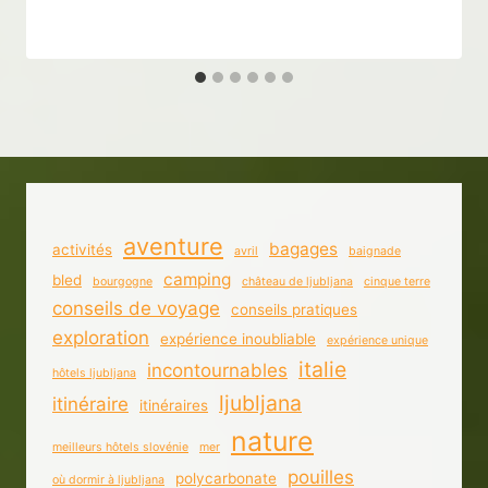
aventure
bagages
activités
avril
baignade
camping
bled
bourgogne
château de ljubljana
cinque terre
conseils de voyage
conseils pratiques
exploration
expérience inoubliable
expérience unique
italie
incontournables
hôtels ljubljana
ljubljana
itinéraire
itinéraires
nature
meilleurs hôtels slovénie
mer
pouilles
polycarbonate
où dormir à ljubljana